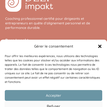
Coaching professionnel certifié pour dirigeants et
entrepreneurs en quête d’alignement personnel et de
performance durable.
Deep Impakt
Gérer le consentement
A propos
Coaching pour dirigeants
Pour offrir les meilleures expériences, nous utilisons des technologies
Méthode certifiée
telles que les cookies pour stocker et/ou accéder aux informations des
FAQ
appareils. Le fait de consentir à ces technologies nous permettra de
Blog
traiter des données telles que le comportement de navigation ou les ID
Contact
uniques sur ce site. Le fait de ne pas consentir ou de retirer son
consentement peut avoir un effet négatif sur certaines caractéristiques
et fonctions.
Informations
Mentions légales
Politique de confidentialité
Accepter
Politique de cookies
Refuser